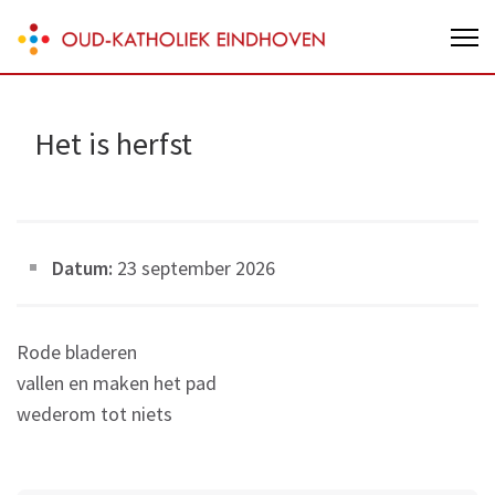
Skip
Oud-Katholieke parochie van
to
Eindhoven
content
(Press
Het is herfst
Enter)
Datum:
23 september 2026
Rode bladeren
vallen en maken het pad
wederom tot niets