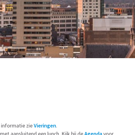
 informatie zie
Vieringen
.
et aansluitend een lunch. Kijk bij de
Agenda
voor