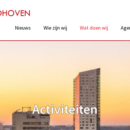
chie van Eindhoven
Nieuws
Wie zijn wij
Wat doen wij
Age
Activiteiten