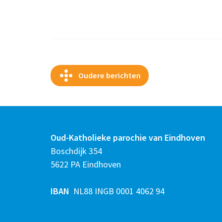
Oudere berichten
Oud-Katholieke parochie van Eindhoven
Boschdijk 354
5622 PA Eindhoven
IBAN
NL88 INGB 0001 4062 94