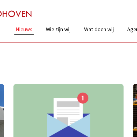
chie van Eindhoven
Nieuws
Wie zijn wij
Wat doen wij
Age