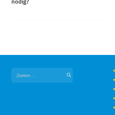
nodig?
Zoeken
naar: