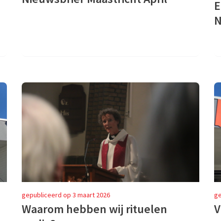
E
N
gepubliceerd op 3 maart 2026
ge
Waarom hebben wij rituelen
V