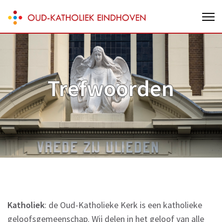
Skip
Oud-Katholieke parochie van
to
Eindhoven
content
(Press
Enter)
Trefwoorden
Katholiek
: de Oud-Katholieke Kerk is een katholieke
geloofsgemeenschap. Wij delen in het geloof van alle