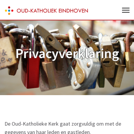
Skip
Oud-Katholieke parochie van
to
Eindhoven
content
(Press
Enter)
Privacyverklaring
De Oud-Katholieke Kerk gaat zorgvuldig om met de
gegevens van haar leden en gastleden.