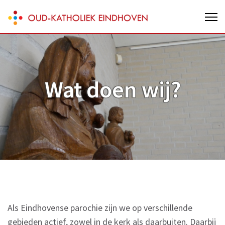
Skip
Oud-Katholieke parochie van
to
Eindhoven
content
(Press
Enter)
Wat doen wij?
Als Eindhovense parochie zijn we op verschillende
gebieden actief, zowel in de kerk als daarbuiten. Daarbij