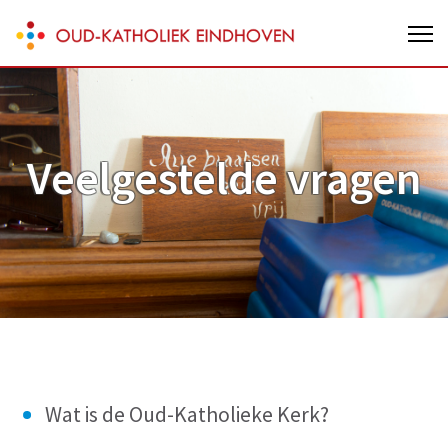
Skip
Oud-Katholieke parochie van
to
Eindhoven
content
(Press
Enter)
Veelgestelde vragen
Wat is de Oud-Katholieke Kerk?